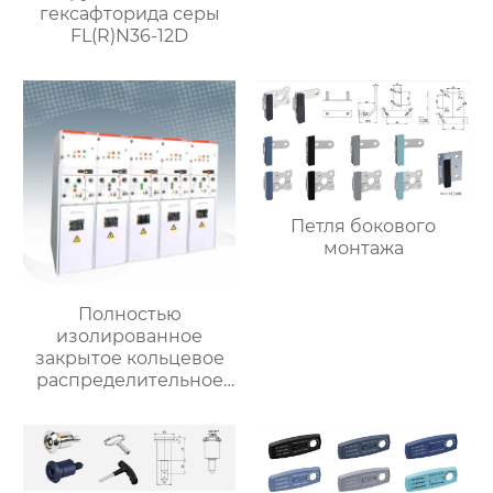
5HG.363.010.8.4
гексафторида серы
FL(R)N36-12D
Петля бокового
монтажа
Полностью
изолированное
закрытое кольцевое
распределительное
устройство SSG-12