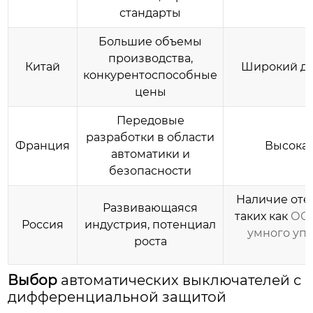
стандарты
Большие объемы
производства,
Китай
Широкий ди
конкурентоспособные
цены
Передовые
разработки в области
Франция
Высокая
автоматики и
безопасности
Наличие оте
Развивающаяся
таких как
ООО
Россия
индустрия, потенциал
умного уп
роста
Выбор
автоматических выключателей с
дифференциальной защитой