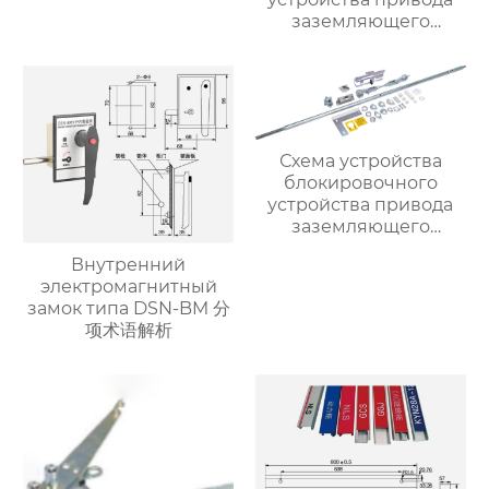
выключателя (для
заземляющего
привода с помощью
выключателя на 10 кВ
рычажного
(вариант с
механизма)
центральной
5HG.363.010.3
блокировкой и задней
изолирующей
штангой) 5HG.363.010.2
Схема устройства
блокировочного
устройства привода
заземляющего
выключателя (для
Внутренний
привода с помощью
электромагнитный
рычажного
замок типа DSN-BM 分
механизма)
项术语解析
5HG.363.010.1