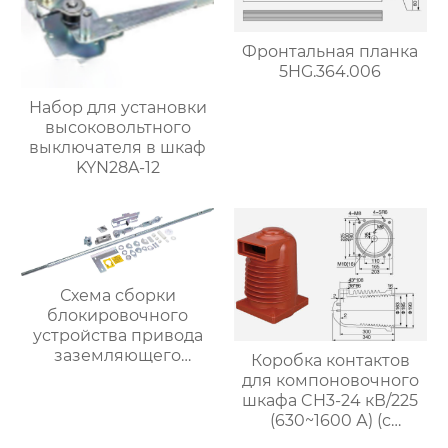
Фронтальная планка
5HG.364.006
Набор для установки
высоковольтного
выключателя в шкаф
KYN28A-12
Схема сборки
блокировочного
устройства привода
заземляющего
Коробка контактов
выключателя (для
для компоновочного
привода с помощью
шкафа CH3-24 кВ/225
рычажного
(630~1600 А) (с
механизма)
возможностью