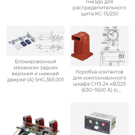
гнездо для
распределительного
щита KC-15/250
Блокировочный
механизм задних
Коробка контактов
верхней и нижней
для компоновочного
дверей (А) 5HG.365.001
шкафа CH3-24 кВ/225
(630~1600 А) (с
возможностью
экранирования)