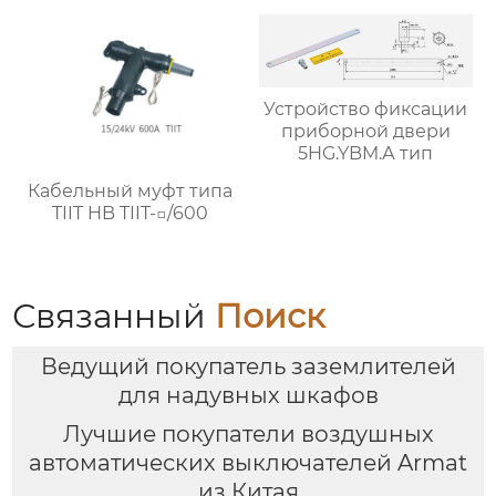
5HG.363.010.6 (для
привода с помощью
рычажного
механизма)
Устройство фиксации
приборной двери
5HG.YBM.А тип
Кабельный муфт типа
TIIT HB TIIT-□/600
Связанный
Поиск
Ведущий покупатель заземлителей
для надувных шкафов
Лучшие покупатели воздушных
автоматических выключателей Armat
из Китая