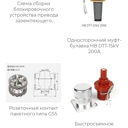
Схема сборки
блокировочного
устройства привода
заземляющего
выключателя
5HG.363.010.4 (для
привода с помощью
Односторонний муфт-
рычажного
булавка HB DTT-15kV
механизма)
200A
Розеточный контакт
пакетного типа GS5
Быстросъемное