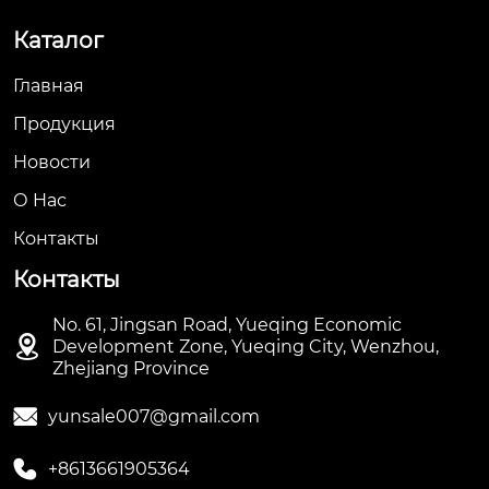
Каталог
Главная
Продукция
Новости
О Hас
Контакты
Контакты
No. 61, Jingsan Road, Yueqing Economic

Development Zone, Yueqing City, Wenzhou,
Zhejiang Province

yunsale007@gmail.com

+8613661905364