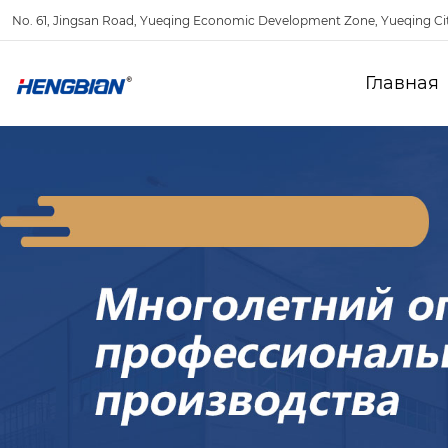
No. 61, Jingsan Road, Yueqing Economic Development Zone, Yueqing Ci
Главная