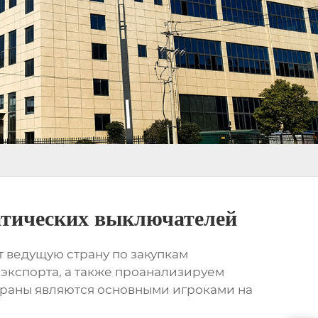
атических выключателей
 ведущую страну по закупкам
экспорта, а также проанализируем
траны являются основными игроками на