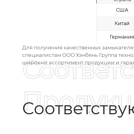
США
Китай
Германи
Для получения качественных
замыкателе
специалистам
ООО Хэнбянь Группа техно
Соответ
широкий ассортимент продукции и гаран
Продукц
Соответств