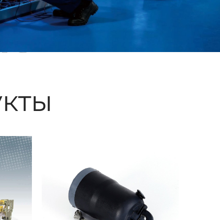
ые
кты