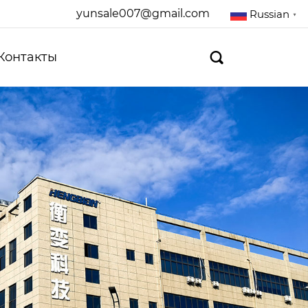
yunsale007@gmail.com
Russian
▼
Контакты
