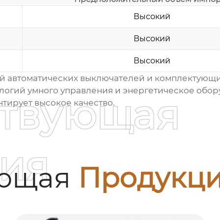
Высокий
Высокий
я
Высокий
й автоматических выключателей
и комплектующих
логий умного управления и энергетическое обо
ствующая
тирует высокое качество.
ия
ующая
Продукц