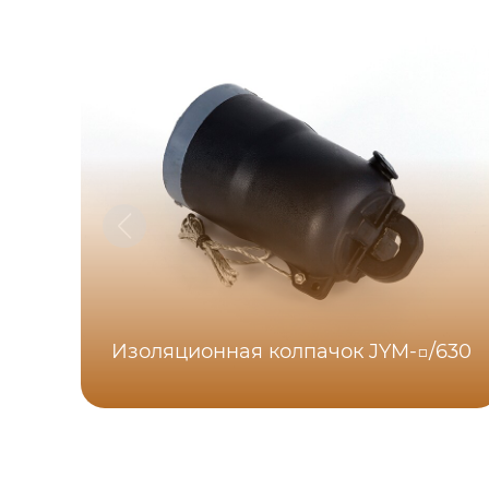
Изоляционная колпачок JYM-□/630