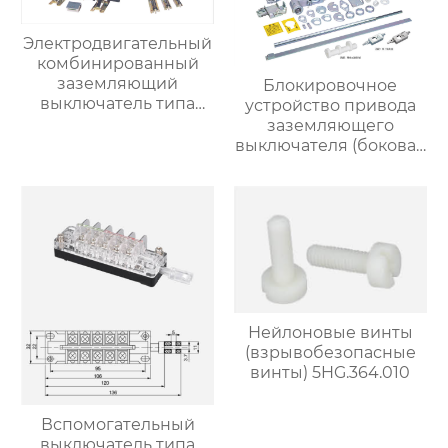
Электродвигательный
комбинированный
заземляющий
Блокировочное
выключатель типа
устройство привода
JN15/17-12-2122B
заземляющего
выключателя (боковая
установка,
эксцентриситет 22)
5HG.363.010.8.4
Нейлоновые винты
(взрывобезопасные
винты) 5HG.364.010
Вспомогательный
выключатель типа