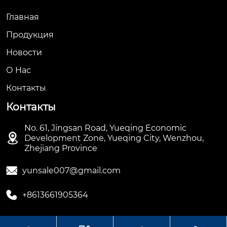
Главная
Продукция
Новости
О Hас
Контакты
Контакты
No. 61, Jingsan Road, Yueqing Economic

Development Zone, Yueqing City, Wenzhou,
Zhejiang Province

yunsale007@gmail.com

+8613661905364