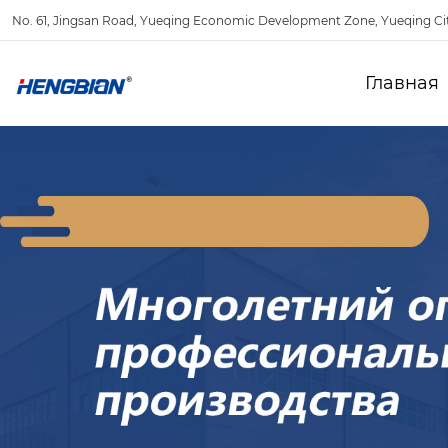
No. 61, Jingsan Road, Yueqing Economic Development Zone, Yueqing Ci
Главная