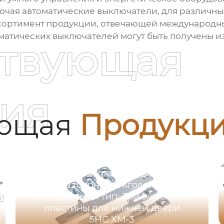
лючая
автоматические выключатели
, для различн
ортимент продукции, отвечающей международным
матических выключателей
могут быть получены и
ствующая
ия
ующая
Продукц
Серия комплектующих для
быстроразборного тягового замка，
Стандартный тип: Три замочные
пластины для нижней двери
5HG.XM-3