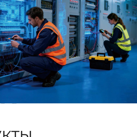
ые
кты