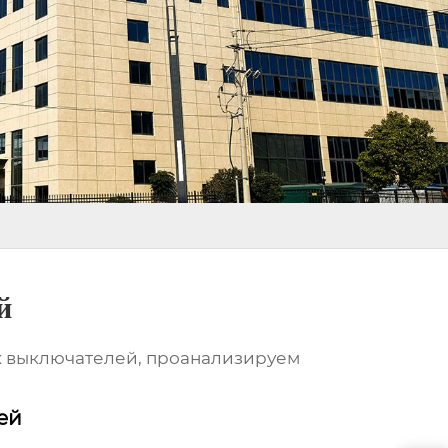
й
их выключателей, проанализируем
ей