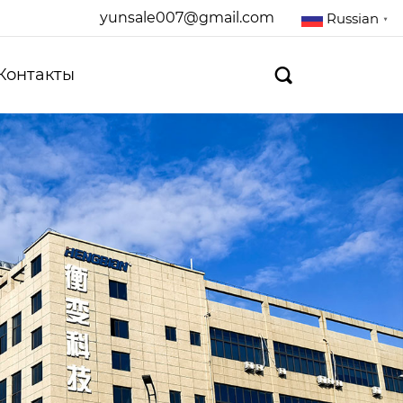
yunsale007@gmail.com
Russian
▼
Контакты
