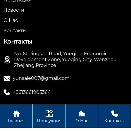
Новости
О Hас
Контакты
Контакты
No. 61, Jingsan Road, Yueqing Economic

Development Zone, Yueqing City, Wenzhou,
Zhejiang Province

yunsale007@gmail.com

+8613661905364




Авторское право ©ООО Hengbian Zhikong Technology
Главная
Продукция
О Нас
Контакты
Group Co., Ltd