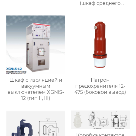
(шкаф среднего
размещения
шириной 800 мм)
Шкаф с изоляцией и
Патрон
вакуумным
предохранителя 12-
выключателем XGNlS-
475 (боковой вывод)
12 (тип II, III)
Коробка контактов