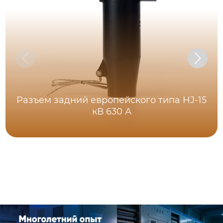
Разъем задний европейского типа HJ-15
кВ 630 А