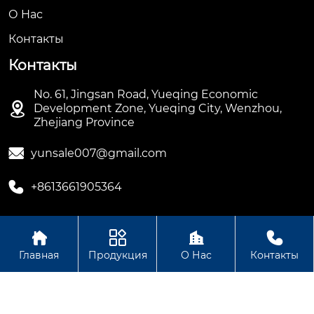
О Hас
Контакты
Контакты
No. 61, Jingsan Road, Yueqing Economic

Development Zone, Yueqing City, Wenzhou,
Zhejiang Province

yunsale007@gmail.com

+8613661905364




Авторское право ©ООО Hengbian Zhikong Technology
Главная
Продукция
О Нас
Контакты
Group Co., Ltd