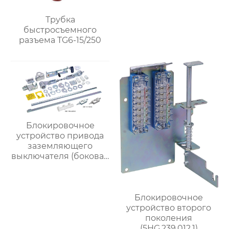
Трубка
быстросъемного
разъема TG6-15/250
Блокировочное
устройство привода
заземляющего
выключателя (боковая
установка,
эксцентриситет 22)
5HG.363.010.8.4
Блокировочное
устройство второго
поколения
(5HG.239.012.1)