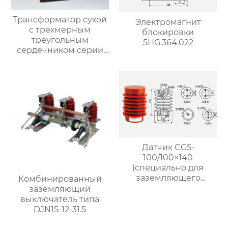
Трансформатор сухой
Электромагнит
с трехмерным
блокировки
треугольным
5HG.364.022
сердечником серии
SCB13-M.RL
напряжением 10 кВ
Датчик CG5-
100/100×140
(специально для
заземляющего
Комбинированный
выключателя)
заземляющий
выключатель типа
DJN15-12-31.5