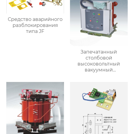
Средство аварийного
разблокирования
типа JF
Запечатанный
столбовой
высоковольтный
вакуумный
выключатель для
внутренних
помещений VDG-12