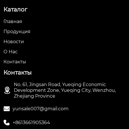
Каталог
Главная
Продукция
Новости
О Hас
Контакты
Контакты
No. 61, Jingsan Road, Yueqing Economic

Development Zone, Yueqing City, Wenzhou,
Zhejiang Province

yunsale007@gmail.com

+8613661905364