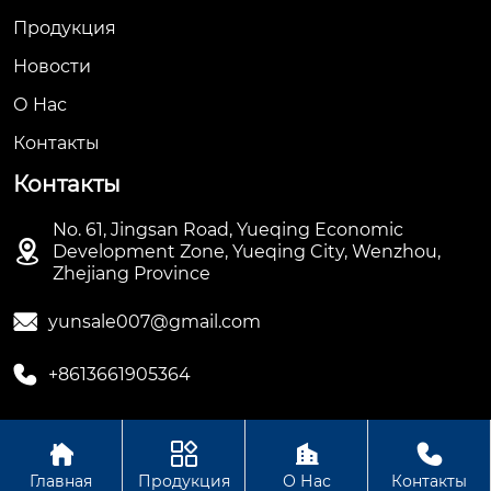
Продукция
Новости
О Hас
Контакты
Контакты
No. 61, Jingsan Road, Yueqing Economic

Development Zone, Yueqing City, Wenzhou,
Zhejiang Province

yunsale007@gmail.com

+8613661905364




Авторское право ©ООО Hengbian Zhikong Technology
Главная
Продукция
О Нас
Контакты
Group Co., Ltd