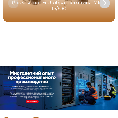
Разъем шины U-образного типа MLQ-
15/630