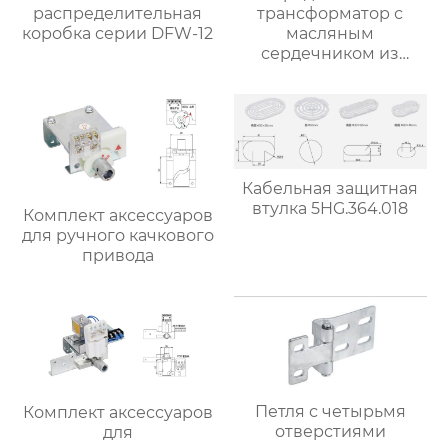
распределительная
трансформатор с
коробка серии DFW-12
масляным
сердечником из
аморфного сплава
серии S(B)H15
напряжением 10 кВ
Кабельная защитная
втулка 5HG.364.018
Комплект аксессуаров
для ручного качкового
привода
Петля с четырьмя
Комплект аксессуаров
отверстиями
для