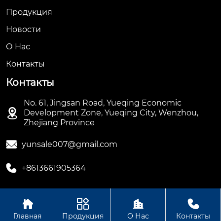
Продукция
Новости
О Hас
Контакты
Контакты
No. 61, Jingsan Road, Yueqing Economic

Development Zone, Yueqing City, Wenzhou,
Zhejiang Province

yunsale007@gmail.com

+8613661905364




Авторское право ©ООО Hengbian Zhikong Technology
Главная
Продукция
О Нас
Контакты
Group Co., Ltd