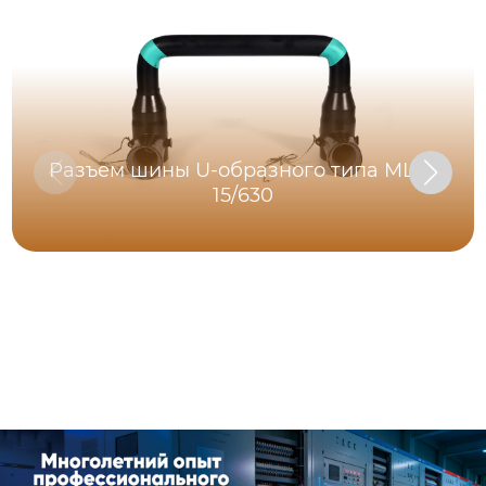
Разъем шины U-образного типа MLQ-
15/630