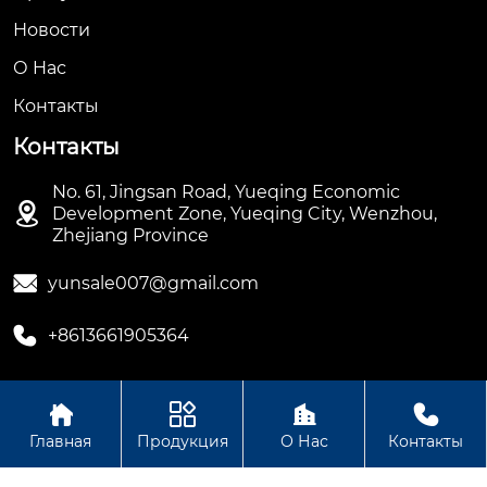
Новости
О Hас
Контакты
Контакты
No. 61, Jingsan Road, Yueqing Economic

Development Zone, Yueqing City, Wenzhou,
Zhejiang Province

yunsale007@gmail.com

+8613661905364




Авторское право ©ООО Hengbian Zhikong Technology
Главная
Продукция
О Нас
Контакты
Group Co., Ltd