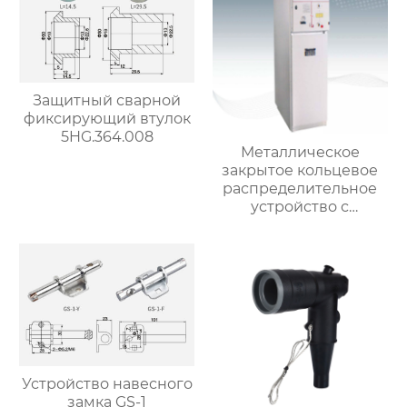
Защитный сварной
фиксирующий втулок
5HG.364.008
Металлическое
закрытое кольцевое
распределительное
устройство с
переменным током
XGNlS-12
Устройство навесного
замка GS-1