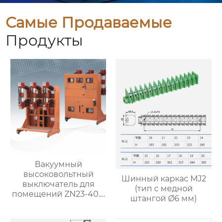
Самые Продаваемые
Продукты
Вакуумный
высоковольтный
Шинный каркас MJ2
выключатель для
(тип с медной
помещений ZN23-40.5
штангой Ø6 мм)
с подвижной/
фиксированной