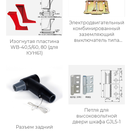
тележкой
Электродвигательный
комбинированный
заземляющий
выключатель типа
Изогнутая пластина
JN15/17-12-2122B —
WB-40,5/60, 80 (для
серия тележек DPC
КУН61)
Петля для
высоковольтной
двери шкафа GJL5-1
Разъем задний