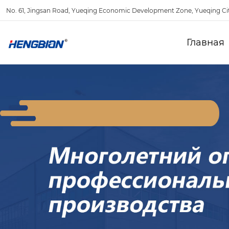
No. 61, Jingsan Road, Yueqing Economic Development Zone, Yueqing Ci
Главная