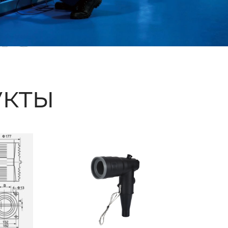
ые
кты