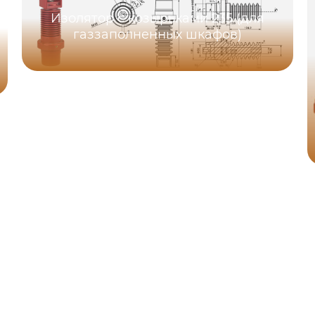
Изолятор с козырьками 235 (для
газзаполненных шкафов)