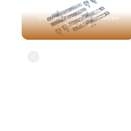
Модель для государственной
электросети: Четыре замочные
пластины для средней двери
5HG.ZM-4