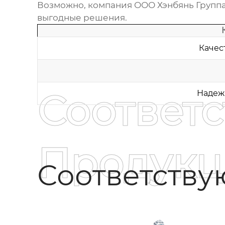
Возможно, компания
ООО Хэнбянь Группа
выгодные решения.
Качес
Соответ
Надеж
Продукц
Соответств
Серия комплектующих для
быстроразборного тягового замка，