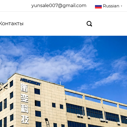
yunsale007@gmail.com
Russian
▼
Контакты
