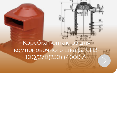
Коробка контактов для
компоновочного шкафа CH3-
10Q/270(230) (4000 А)