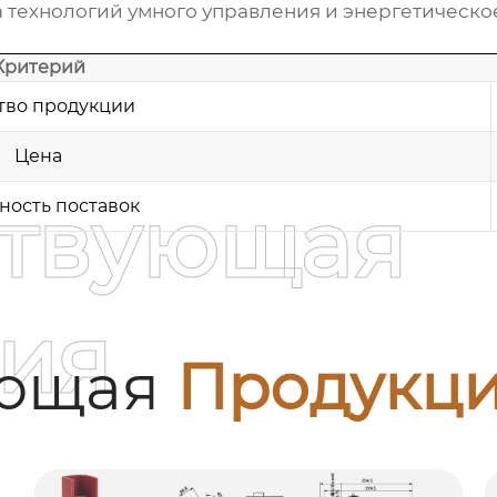
 технологий умного управления и энергетическ
Критерий
тво продукции
Цена
ствующая
ность поставок
ия
ующая
Продукц