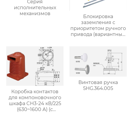
Серия
исполнительных
механизмов
Блокировка
заземления с
приоритетом ручного
привода (вариантный
тип) 5HG.363.010.8.2-S
Винтовая ручка
5HG.364.005
Коробка контактов
для компоновочного
шкафа CH3-24 кВ/225
(630~1600 А) (с
возможностью
экранирования)