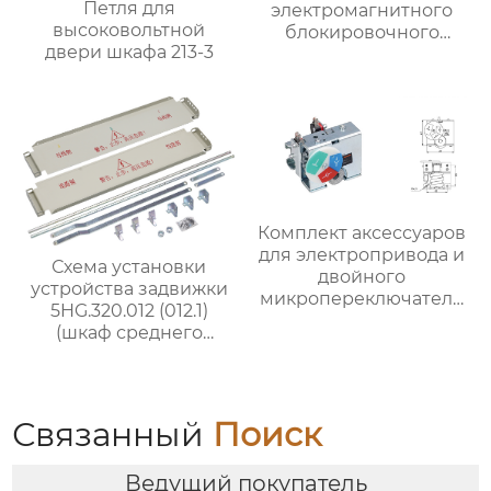
Петля для
электромагнитного
высоковольтной
блокировочного
двери шкафа 213-3
механизма
Комплект аксессуаров
для электропривода и
Схема установки
двойного
устройства задвижки
микропереключателя
5HG.320.012 (012.1)
ручного качкового
(шкаф среднего
привода
размещения
шириной 800 мм)
Связанный
Поиск
Ведущий покупатель