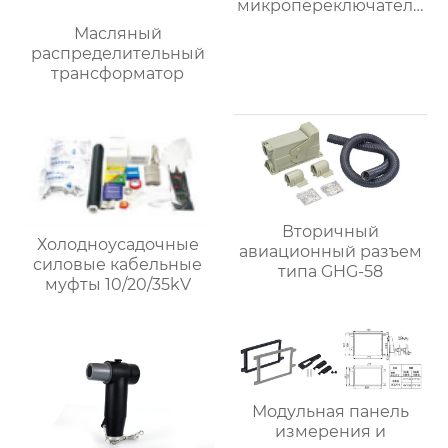
микропереключателя
ручного качкового
Масляный
привода 术语解析 手摇机
распределительный
构
трансформатор
Вторичный
Холодноусадочные
авиационный разъем
силовые кабельные
типа GHG-58
муфты 10/20/35kV
Модульная панель
измерения и