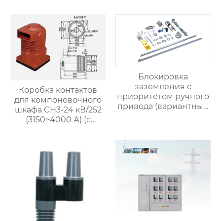
Блокировка
заземления с
Коробка контактов
приоритетом ручного
для компоновочного
привода (вариантный
шкафа CH3-24 кВ/252
тип) 5HG.363.010.8.2-S
(3150~4000 А) (с
возможностью
экранирования)