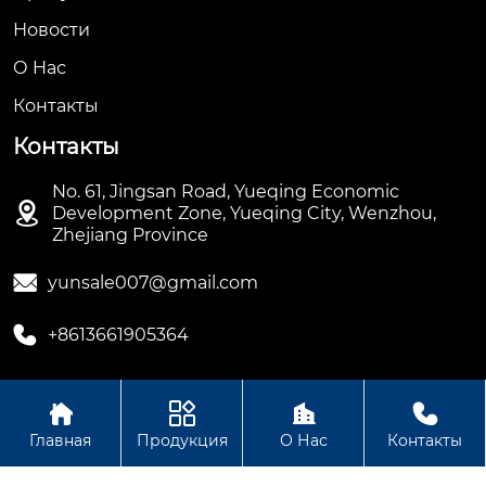
Новости
О Hас
Контакты
Контакты
No. 61, Jingsan Road, Yueqing Economic

Development Zone, Yueqing City, Wenzhou,
Zhejiang Province

yunsale007@gmail.com

+8613661905364




Авторское право ©ООО Hengbian Zhikong Technology
Главная
Продукция
О Нас
Контакты
Group Co., Ltd