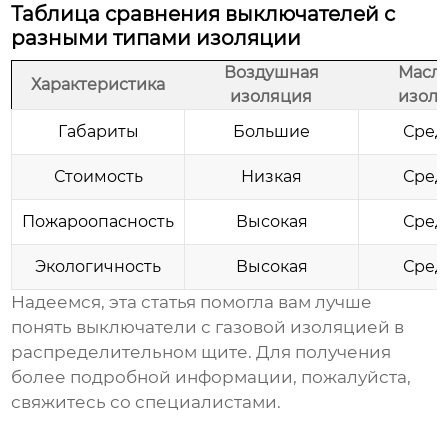
Таблица сравнения выключателей с
разными типами изоляции
Воздушная
Масл
Характеристика
изоляция
изол
Габариты
Большие
Сред
Стоимость
Низкая
Сред
Пожароопасность
Высокая
Сред
Экологичность
Высокая
Сред
Надеемся, эта статья помогла вам лучше
понять
выключатели с газовой изоляцией в
распределительном щите
. Для получения
более подробной информации, пожалуйста,
свяжитесь со специалистами.