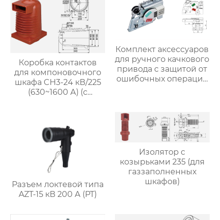
Комплект аксессуаров
для ручного качкового
Коробка контактов
привода с защитой от
для компоновочного
ошибочных операций
шкафа CH3-24 кВ/225
прие
(630~1600 А) (с
возможностью
экранирования)
Изолятор с
козырьками 235 (для
газзаполненных
шкафов)
Разъем локтевой типа
AZT-15 кВ 200 А (PT)