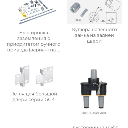
Купюра навесного
Блокировка
замка на задней
заземления с
двери
приоритетом ручного
привода (вариантный
тип) 5HG.363.010.8.2-S
Петля для большой
двери серии GCK
Двусторонний муфт-