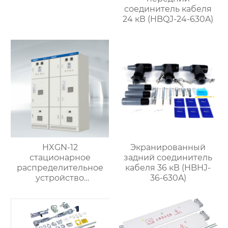
соединитель кабеля
24 кВ (HBQJ-24-630A)
HXGN-12
Экранированный
стационарное
задний соединитель
распределительное
кабеля 36 кВ (HBHJ-
устройство
36-630A)
переменного тока в
металлическом
корпусе коробчатого
типа