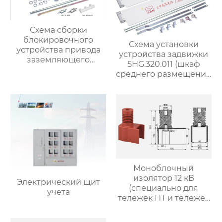
Схема сборки
блокировочного
Схема установки
устройства привода
устройства задвижки
заземляющего
5HG.320.011 (шкаф
выключателя
среднего размещения
5HG.363.010.8 (для
шириной 1000 мм)
привода с помощью
рычажного
механизма) (с
концентрическим
валом)
Моноблочный
изолятор 12 кВ
Электрический щит
(специально для
учета
тележек ПТ и тележек
изоляции)