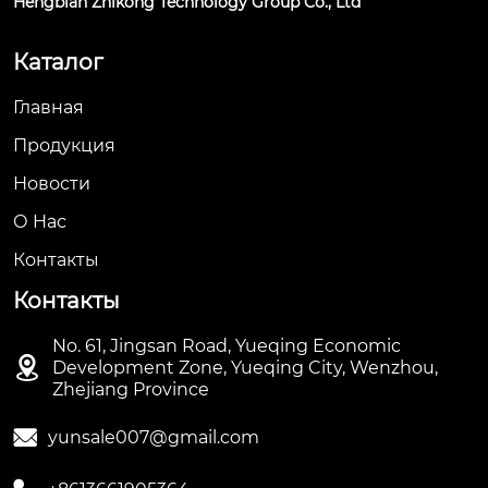
Hengbian Zhikong Technology Group Co., Ltd
Каталог
Главная
Продукция
Новости
О Hас
Контакты
Контакты
No. 61, Jingsan Road, Yueqing Economic

Development Zone, Yueqing City, Wenzhou,
Zhejiang Province

yunsale007@gmail.com