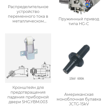
Распределительное
устройство
переменного тока в
Пружинный привод
металлическом
типа HG-C
корпусе
Кронштейн для
предотвращения
Американская
падения приборной
моноблочная булавка
двери 5HG.YBM.003
JCTG-15kV