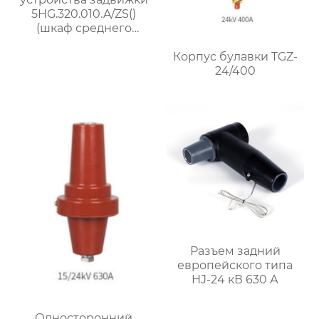
5HG.320.010.A/ZS()
(шкаф среднего
размещения
Корпус булавки TGZ-
шириной 1000 мм)
24/400
Разъем задний
европейского типа
HJ-24 кВ 630 А
Односторонний