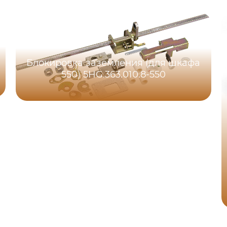
Блокировка заземления (для шкафа
550) 5HG.363.010.8-550