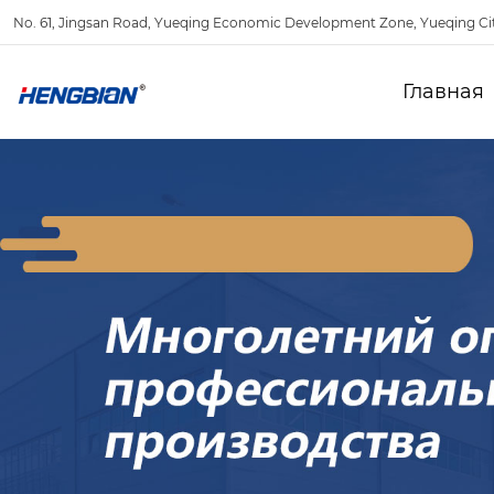
No. 61, Jingsan Road, Yueqing Economic Development Zone, Yueqing Ci
Главная