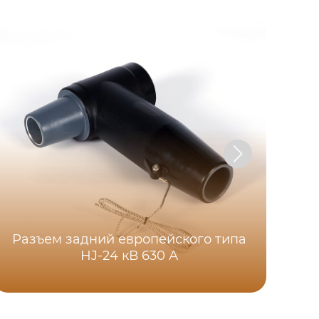
Разъем задний европейского типа
HJ-24 кВ 630 А