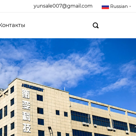
yunsale007@gmail.com
Russian
▼
Контакты
