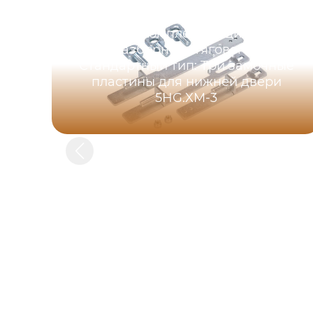
Серия комплектующих для
быстроразборного тягового замка，
Стандартный тип: Три замочные
пластины для нижней двери
5HG.XM-3