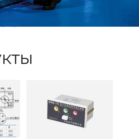
ые
кты