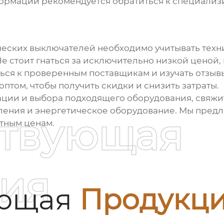
нформации рекомендуется обратиться к специали
ческих выключателей
необходимо учитывать техн
Не стоит гнаться за исключительно низкой ценой
ься к проверенным поставщикам и изучать отзыв
оптом, чтобы получить скидки и снизить затраты.
ции и выбора подходящего оборудования, свяжи
вления и энергетическое оборудование
. Мы пред
ствующая
тным ценам.
ия
ующая
Продукц