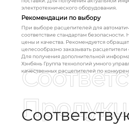
поставки. Для получения актуальной и
электротехнического оборудования.
Рекомендации по выбору
При выборе
расцепителей для автомати
соответствие стандартам безопасности. 
цены и качества. Рекомендуется обращат
целесообразно заказывать
расцепители
Для получения дополнительной информа
Хэнбянь Группа технологий умного упра
Соответ
качественных
расцепителей
по конкурен
Продукц
Соответств