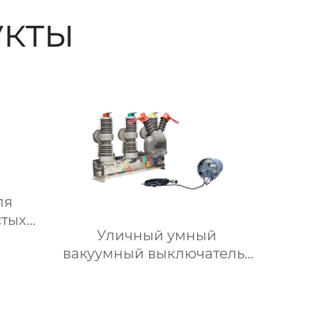
кты
ля
стых
Уличный умный
HV-
вакуумный выключатель-
разъединитель высокого
напряжения
(“Сторожевой пёс”)1