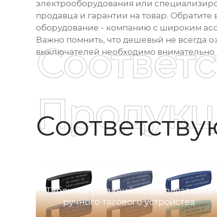
электрооборудования или специализиро
продавца и гарантии на товар. Обратите
оборудование
- компанию с широким ас
Важно помнить, что дешевый не всегда о
Соответ
выключателей
необходимо внимательно в
Продукц
Соответств
Табличка указаний по эксплуатации
ручного тягового устройства