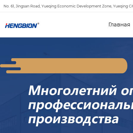
No. 61, Jingsan Road, Yueqing Economic Development Zone, Yueqing Ci
Главная