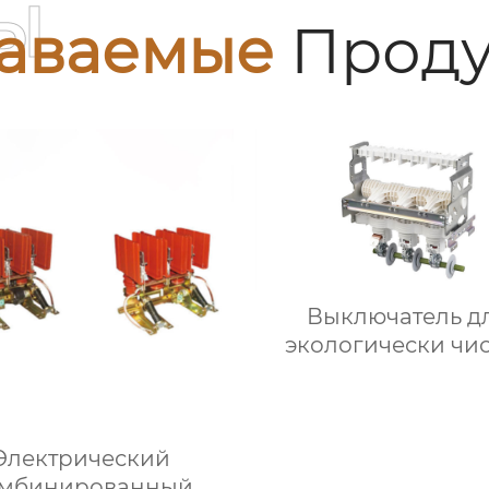
ы
аваемые
Проду
Выключатель д
экологически чи
шкафов типа HG
12/T630-20
Электрический
мбинированный