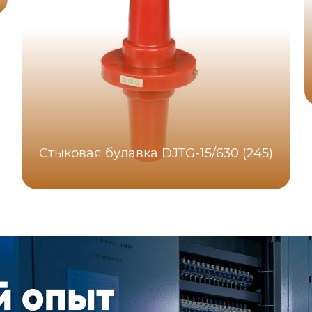
Стыковая булавка DJTG-15/630 (245)