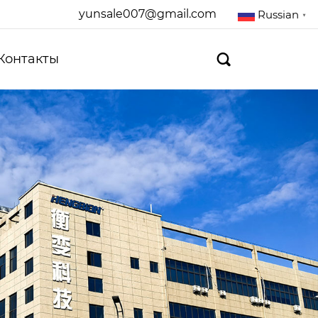
yunsale007@gmail.com
Russian
▼
Контакты
