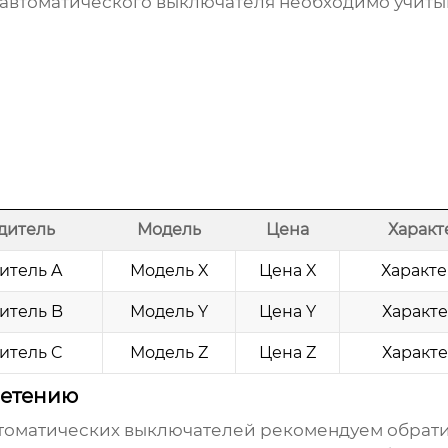
 автоматического выключателя
необходимо учиты
дитель
Модель
Цена
Характ
итель A
Модель X
Цена X
Характе
итель B
Модель Y
Цена Y
Характе
итель C
Модель Z
Цена Z
Характе
ретению
томатических выключателей
рекомендуем обрати