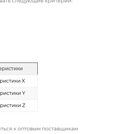
вать следующие критерии:
еристики
ристики X
ристики Y
ристики Z
ться к оптовым поставщикам