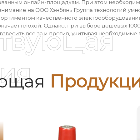
ванным онлайн-площадкам. При этом необходим
 внимание на
ООО Хэнбянь Группа технологий умн
сортиментом качественного электрооборудования
значает плохой. Однако, при выборе
дешевых 100
ствующая
звесить все за и против, учитывая необходимые 
ия
ующая
Продукц