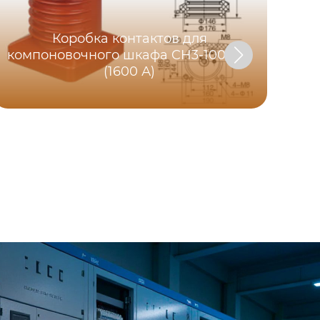
Коробка контактов для
компоновочного шкафа CH3-100/190
(1600 А)