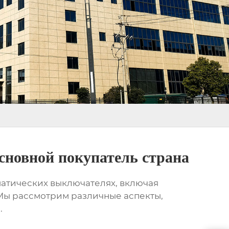
новной покупатель страна
матических выключателях
, включая
 Мы рассмотрим различные аспекты,
.