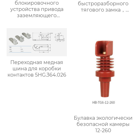
блокировочного
быстроразборного
устройства привода
тягового замка，
заземляющего
Модель для
выключателя
государственной
5HG.363.010.4 (для
электросети: Четыре
привода с помощью
замочные пластины
рычажного
для средней двери
механизма)
5HG.ZM-4
Переходная медная
шина для коробки
контактов 5HG.364.026
Булавка экологически
безопасной камеры
12-260