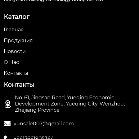
Каталог
Главная
Продукция
Новости
О Hас
Контакты
Контакты
No. 61, Jingsan Road, Yueqing Economic

Development Zone, Yueqing City, Wenzhou,
Zhejiang Province

yunsale007@gmail.com

+8613661905364