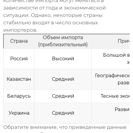
количестве импорта могут меняться в
зависимости от года и экономической
ситуации. Однако, некоторые страны
стабильно входят в число основных
импортеров.
Объем импорта
Страна
Причи
(приблизительный)
Большой вн
Россия
Высокий
эл
Географическая
Казахстан
Средний
разви
Беларусь
Средний
Тесные экон
Развит
Украина
Средний
Обратите внимание, что приведенные данные