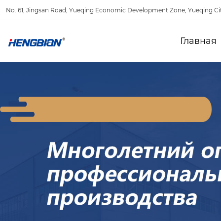
No. 61, Jingsan Road, Yueqing Economic Development Zone, Yueqing Ci
Главная