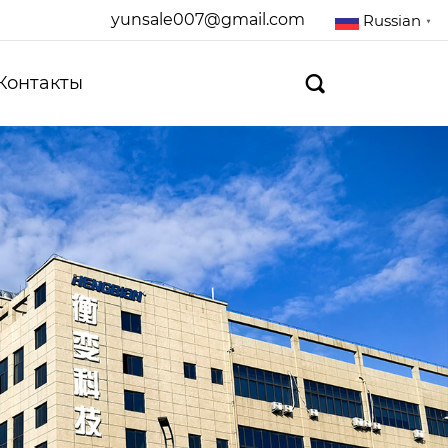
yunsale007@gmail.com
Russian
▼
Контакты
