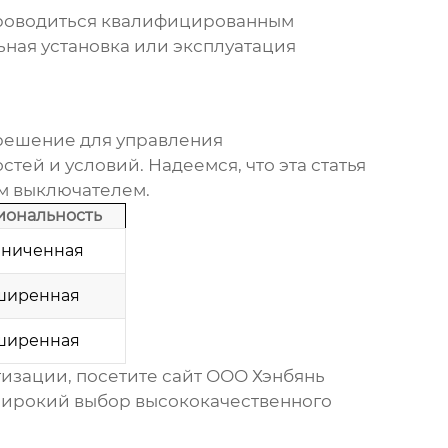
 проводиться квалифицированным
ная установка или эксплуатация
 решение для управления
ей и условий. Надеемся, что эта статья
им выключателем
.
иональность
аниченная
ширенная
ширенная
изации, посетите сайт
ООО Хэнбянь
широкий выбор высококачественного