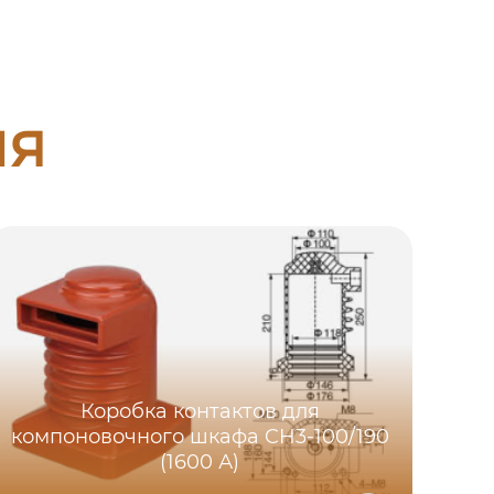
ия
Коробка контактов для
компоновочного шкафа CH3-100/190
(1600 А)