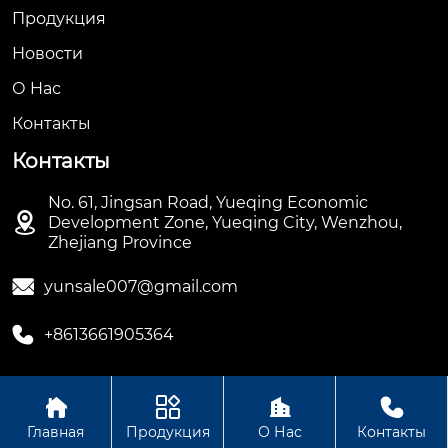
Продукция
Новости
О Hас
Контакты
Контакты
No. 61, Jingsan Road, Yueqing Economic

Development Zone, Yueqing City, Wenzhou,
Zhejiang Province

yunsale007@gmail.com

+8613661905364




Авторское право ©ООО Hengbian Zhikong Technology
Главная
Продукция
О Нас
Контакты
Group Co., Ltd