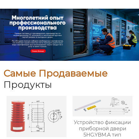
Самые Продаваемые
Продукты
Устройство фиксации
приборной двери
5HG.YBM.А тип