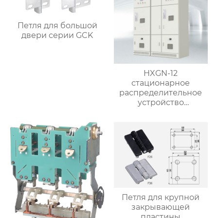
Петля для большой
двери серии GCK
HXGN-12
стационарное
распределительное
устройство
переменного тока в
металлическом
корпусе коробчатого
типа
Петля для крупной
закрывающей
пластины