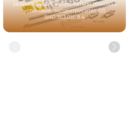
заземляющего выключателя (боковая
установка, эксцентриситет 22)
5HG.363.010.8.4