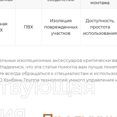
монтажа
Изоляция
Доступность,
ная
ПВХ
поврежденных
простота
ВХ
участков
использования
ельных изоляционных аксессуаров
критически ва
адеемся, что эта статья помогла вам лучше понят
е всегда обращаться к специалистам и использо
ствующая
О Хэнбянь Группа технологий умного управления 
ия