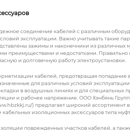
сессуаров
дежное соединение кабелей с различным оборуд
 условий эксплуатации. Важно учитывать такие па
едставлены зажимы и наконечники из различных 
оими преимуществами и недостатками. Правильн
пасную и долговечную работу электроустановки.
ерметизации кабелей, предотвращая попадание вл
азначенные для различных условий эксплуатации
окладки в воздушных линиях и для специальных
оляции и рабочее напряжение. ООО Хэнбянь Групп
ww.hbzkkj.ru/
) предлагает широкий ассортимент 
е
кабельных изоляционных аксессуаров
типа муфт
золяции поврежденных участков кабелей, а так