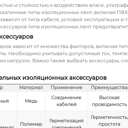
стью и стойкостью к воздействию влаги, ультраф
различные типы изоляционных лент, включая ПВХ-
ависит от типа кабеля, условий эксплуатации и
ксессуаров
типа изоляционных лент предотвратит
ксессуаров
аров
зависит от множества факторов, включая тип
ты. Необходимо учитывать допустимый ток, темп
их нагрузок. Важно также выбрать аксессуары, 
ельных изоляционных аксессуаров
ар
Материал
Применение
Преимущества
Соединение
Высокая
ный
Медь
кабелей
проводимость
Герметичность,
Герметизация
Полимер
простота
аемая
соединений