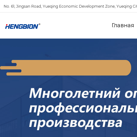
No. 61, Jingsan Road, Yueqing Economic Development Zone, Yueqing Ci
Главная