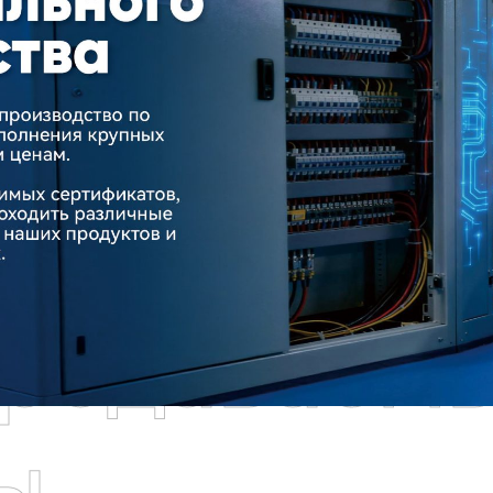
родаваем
ы