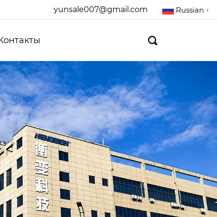
yunsale007@gmail.com
Russian
▼
Контакты
