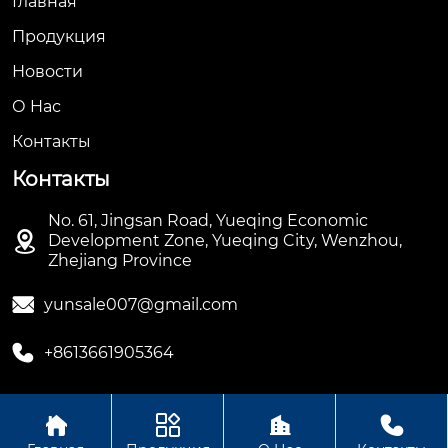
Главная
Продукция
Новости
О Hас
Контакты
Контакты
No. 61, Jingsan Road, Yueqing Economic

Development Zone, Yueqing City, Wenzhou,
Zhejiang Province

yunsale007@gmail.com

+8613661905364




Авторское право ©ООО Hengbian Zhikong Technology