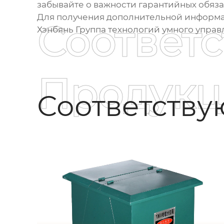
забывайте о важности гарантийных обяза
Для получения дополнительной информа
Соответ
Хэнбянь Группа технологий умного упра
Продукц
Соответств