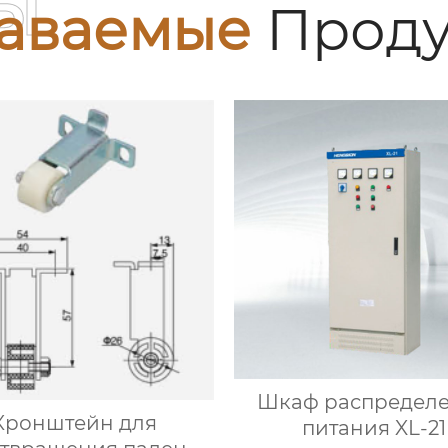
ы
аваемые
Проду
Шкаф распредел
Кронштейн для
питания XL-21