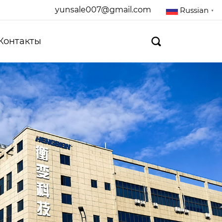
yunsale007@gmail.com
Russian
▼
Контакты
