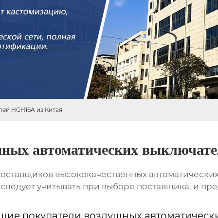
лей HGН16A из Китая
шных автоматических выключат
 поставщиков высококачественных автоматически
следует учитывать при выборе поставщика, и пр
шие покупатели воздушных автоматически