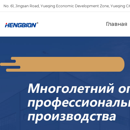
No. 61, Jingsan Road, Yueqing Economic Development Zone, Yueqing Ci
Главная