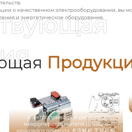
тельств.
ции о качественном электрооборудовании, вы м
ствующая
вления и энергетическое оборудование
.
ия
ующая
Продукц
Комплект аксессуаров для
электропривода и двойного
микропереключателя ручного
качкового привода 术语解析 手摇机构