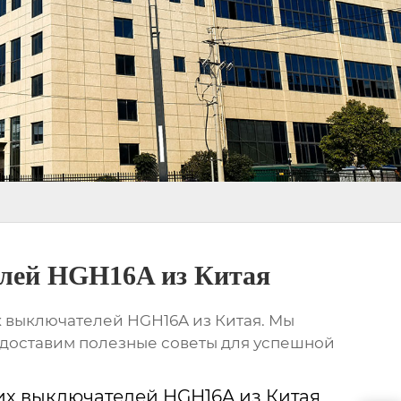
елей HGН16A из Китая
х выключателей HGН16A из Китая. Мы
едоставим полезные советы для успешной
х выключателей HGН16A из Китая