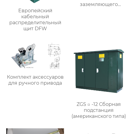
заземляющего
выключателя
Европейский
5HG.363.010.8.2
кабельный
(эксцентриситет 22)
распределительный
щит DFW
Комплект аксессуаров
для ручного привода
ZGS □ -12 Сборная
подстанция
(американского типа)