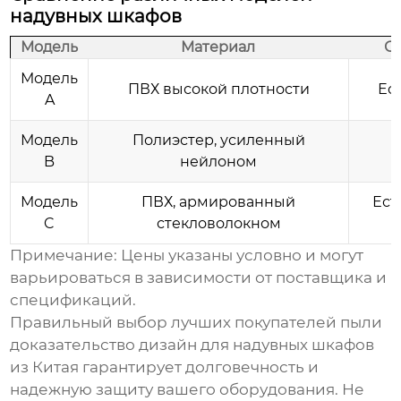
надувных шкафов
Модель
Материал
С
Модель
ПВХ высокой плотности
Ес
A
Модель
Полиэстер, усиленный
B
нейлоном
Модель
ПВХ, армированный
Ест
C
стекловолокном
Примечание: Цены указаны условно и могут
варьироваться в зависимости от поставщика и
спецификаций.
Правильный выбор
лучших покупателей пыли
доказательство дизайн для надувных шкафов
из Китая
гарантирует долговечность и
надежную защиту вашего оборудования. Не