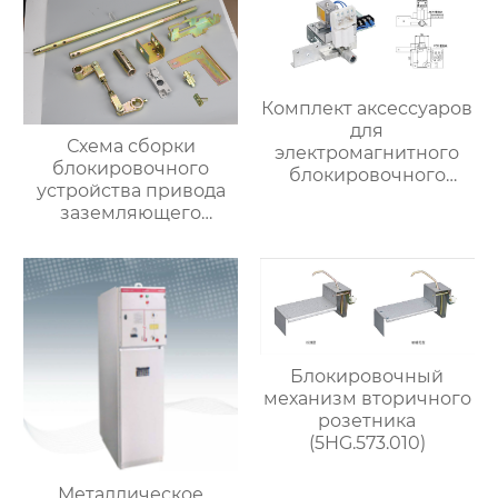
Комплект аксессуаров
для
Схема сборки
электромагнитного
блокировочного
блокировочного
устройства привода
механизма
заземляющего
выключателя
5HG.363.010.6 (для
привода с помощью
рычажного
механизма)
Блокировочный
механизм вторичного
розетника
(5HG.573.010)
Металлическое