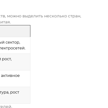
тв, можно выделить несколько стран,
Китая
.
ы
й сектор,
ектросетей.
рост,
 активное
ура, рост
телей.