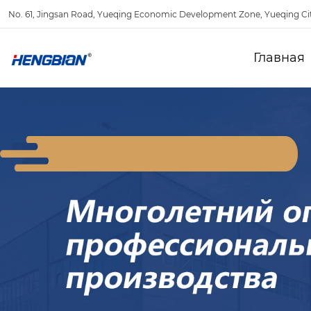
No. 61, Jingsan Road, Yueqing Economic Development Zone, Yueqing Ci
Главная