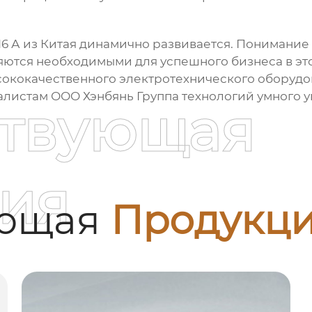
6 А из Китая
динамично развивается. Понимание 
яются необходимыми для успешного бизнеса в это
сококачественного электротехнического оборудо
иалистам
ООО Хэнбянь Группа технологий умного 
ствующая
ия
ующая
Продукц