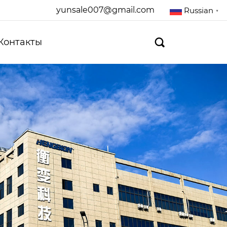
yunsale007@gmail.com
Russian
▼
Контакты
