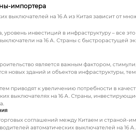
аны-импортера
их выключателей на 16 А из Китая
зависит от мно
, уровень инвестиций в инфраструктуру – все это
выключатели на 16 А
. Страны с быстрорастущей э
роительство является важным фактором, стиму
тся новых зданий и объектов инфраструктуры, тем
ем приводят к увеличению потребности в качес
ких выключателях на 16 А
. Страны, инвестирующи
а.
ния
торговых соглашений между Китаем и страной-и
зводителей
автоматических выключателей на 16 А