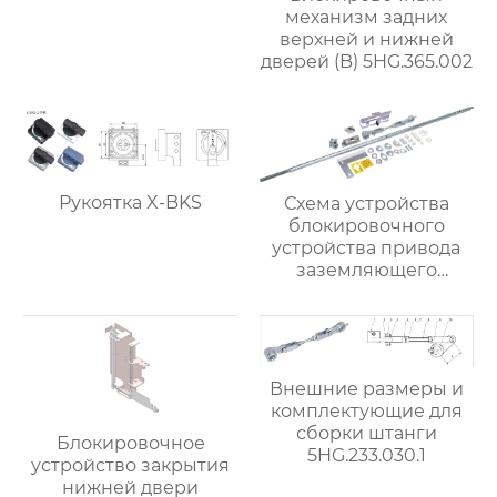
механизм задних
верхней и нижней
дверей (B) 5HG.365.002
Рукоятка X-BKS
Схема устройства
блокировочного
устройства привода
заземляющего
выключателя (для
привода с помощью
рычажного
механизма)
5HG.363.010.1
Внешние размеры и
комплектующие для
сборки штанги
Блокировочное
5HG.233.030.1
устройство закрытия
нижней двери