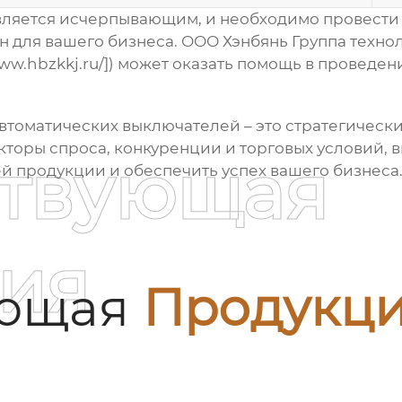
 является исчерпывающим, и необходимо провест
 для вашего бизнеса. ООО Хэнбянь Группа техно
www.hbzkkj.ru/
]) может оказать помощь в проведени
автоматических выключателей
– это стратегичес
кторы спроса, конкуренции и торговых условий, 
ствующая
й продукции и обеспечить успех вашего бизнеса
ия
ующая
Продукц