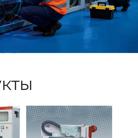
ые
кты