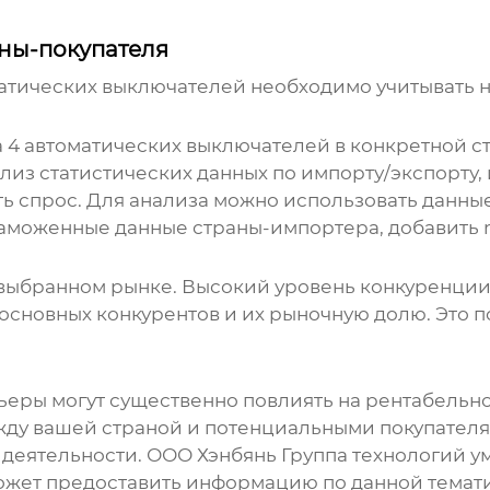
ны-покупателя
матических выключателей
необходимо учитывать н
а
4 автоматических выключателей
в конкретной ст
из статистических данных по импорту/экспорту,
ь спрос. Для анализа можно использовать данные 
таможенные данные страны-импортера, добавить r
выбранном рынке. Высокий уровень конкуренции
основных конкурентов и их рыночную долю. Это 
еры могут существенно повлиять на рентабельно
ду вашей страной и потенциальными покупателям
еятельности. ООО Хэнбянь Группа технологий у
может предоставить информацию по данной темат