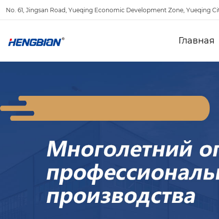
No. 61, Jingsan Road, Yueqing Economic Development Zone, Yueqing Ci
Главная