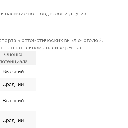
ь наличие портов, дорог и других
кспорта
4 автоматических выключателей
.
н на тщательном анализе рынка.
Оценка
потенциала
Высокий
Средний
Высокий
Средний