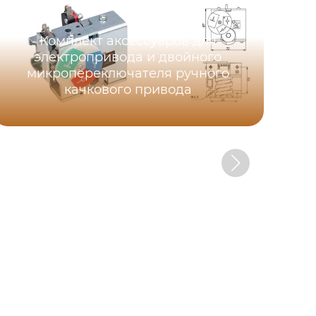
Комплект аксессуаров для
электропривода и двойного
микропереключателя ручного
качкового привода