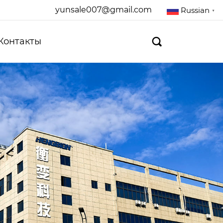
yunsale007@gmail.com
Russian
▼
Контакты
