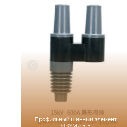
Профильный шинный элемент
HBYMP □-□