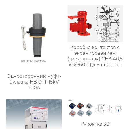
1000 мм)
Коробка контактов с
экранированием
(трехпутевая) CH3-40,5
кВ/660-1 (улучшенная
версия) для КУН61
Односторонний муфт-
булавка HB DTT-15kV
200A
Рукоятка 3D