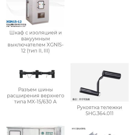
Шкаф с изоляцией и
вакуумным
выключателем XGNlS-
12 (тип II, III)
Разъем шины
расширения верхнего
типа MX-15/630 А
Рукоятка тележки
5HG.364.011