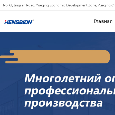
No. 61, Jingsan Road, Yueqing Economic Development Zone, Yueqing Ci
Главная