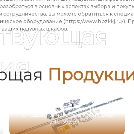
м разобраться в основных аспектах выбора и поку
 сотрудничества, вы можете обратиться к специ
тическое оборудование (
https://www.hbzkkj.ru/
). 
ствующая
ь ваших надувных шкафов.
ия
ующая
Продукц
Схема устройства блокировочного
устройства привода заземляющего
выключателя (для привода с
помощью рычажного механизма)
5HG.363.010.1