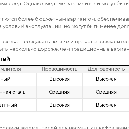
ых сред. Однако, медные заземлители могут быть
яются более бюджетным вариантом, обеспечивая
 условий эксплуатации, но могут быть менее до
и
воляют создавать легкие и прочные заземлители
ыть несколько дороже, чем традиционные вариан
лей
емлителя
Проводимость
Долговечность
дный
Высокая
Высокая
нная сталь
Средняя
Средняя
зитный
Высокая
Высокая
родажи заземлителей для надувных шкафов
завис