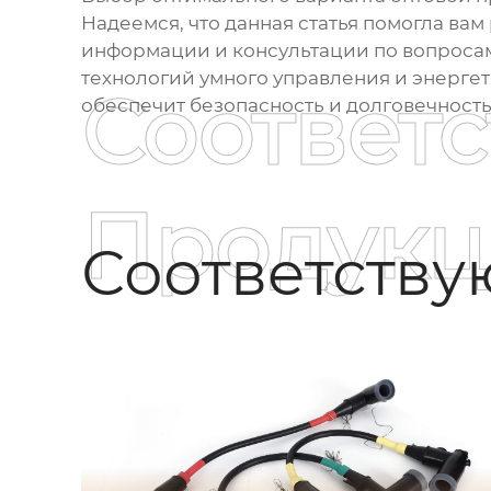
Надеемся, что данная статья помогла ва
информации и консультации по вопросам
технологий умного управления и энерге
Соответ
обеспечит безопасность и долговечност
Продукц
Соответств