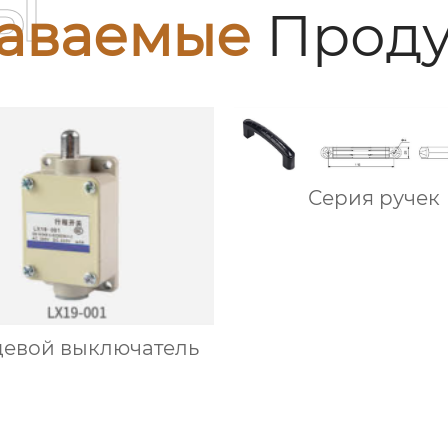
ы
аваемые
Проду
Серия ручек
евой выключатель