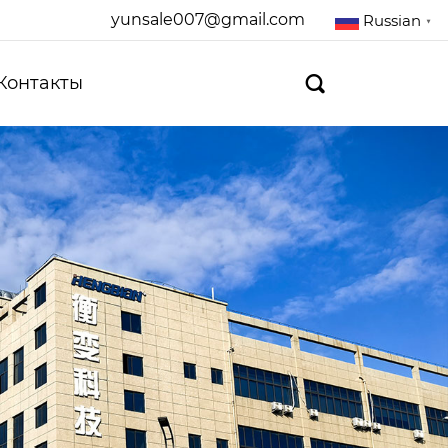
yunsale007@gmail.com
Russian
▼
Контакты
