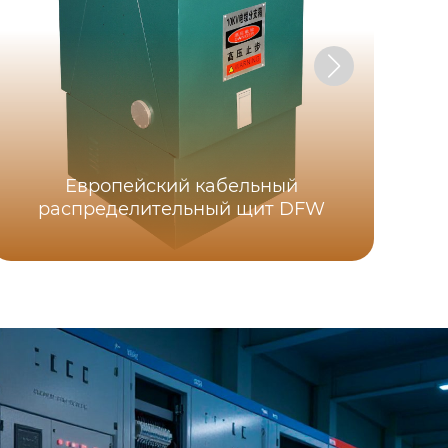
У
ср
Европейский кабельный
распределительный щит DFW