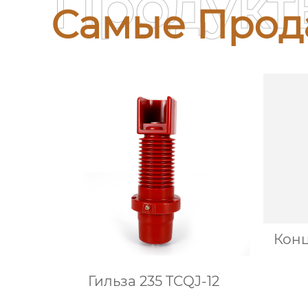
Продукт
Самые Прод
Конц
Гильза 235 TCQJ-12