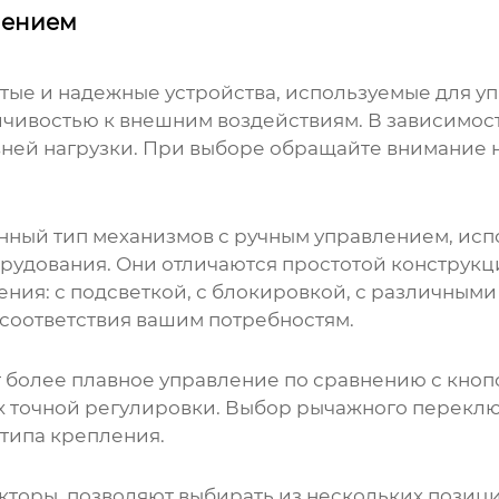
лением
тые и надежные устройства, используемые для 
чивостью к внешним воздействиям. В зависимости
ней нагрузки. При выборе обращайте внимание н
нный тип
механизмов с ручным управлением
, ис
удования. Они отличаются простотой конструкци
ния: с подсветкой, с блокировкой, с различным
я соответствия вашим потребностям.
более плавное управление по сравнению с кноп
 точной регулировки. Выбор рычажного переключ
типа крепления.
оры, позволяют выбирать из нескольких позиций