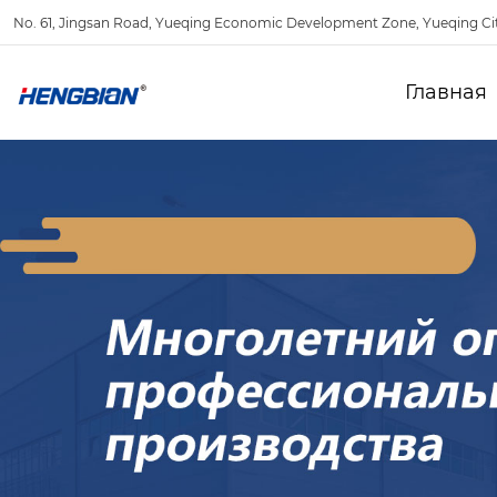
No. 61, Jingsan Road, Yueqing Economic Development Zone, Yueqing Ci
Главная