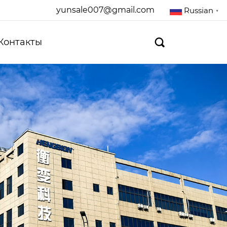
yunsale007@gmail.com
Russian
▼
Контакты
