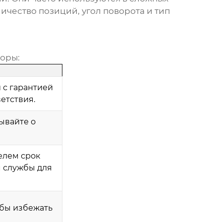
ичество позиций, угол поворота и тип
оры:
 с гарантией
етствия.
ывайте о
елем срок
 службы для
обы избежать