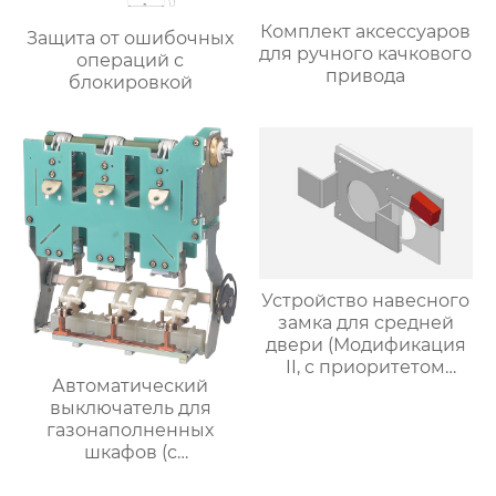
Комплект аксессуаров
Защита от ошибочных
для ручного качкового
операций с
привода
блокировкой
Устройство навесного
замка для средней
двери (Модификация
II, с приоритетом
Автоматический
ручного привода) ZGS-
выключатель для
7
газонаполненных
шкафов (с
разъединителем и