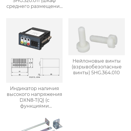
5HG.320.011 (шкаф
среднего размещения
шириной 1000 мм)
Нейлоновые винты
(взрывобезопасные
винты) 5HG.364.010
Индикатор наличия
высокого напряжения
DXN8-T(Q) (с
функциями
фазосопоставления и
проверки наличия
напряжения)