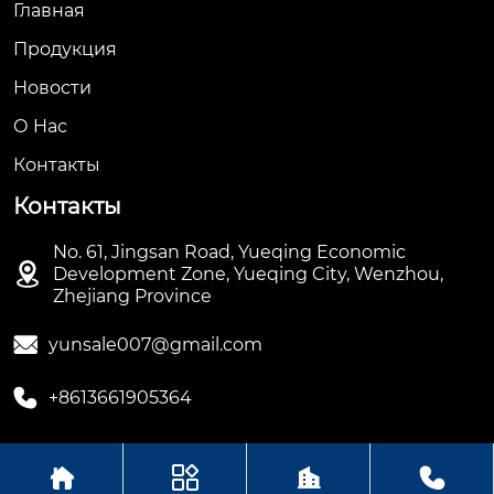
Главная
Продукция
Новости
О Hас
Контакты
Контакты
No. 61, Jingsan Road, Yueqing Economic

Development Zone, Yueqing City, Wenzhou,
Zhejiang Province

yunsale007@gmail.com

+8613661905364




Авторское право ©ООО Hengbian Zhikong Technology