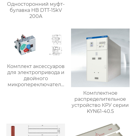
шириной 800 мм)
Односторонний муфт-
булавка HB DTT-15kV
200A
Комплект аксессуаров
для электропривода и
двойного
микропереключателя
ручного качкового
Комплектное
привода
распределительное
устройство КРУ серии
KYN61-40.5