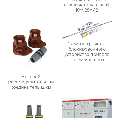
выключателя в шкаф
KYN28A-12
Схема устройства
блокировочного
устройства привода
заземляющего
выключателя (для
привода с помощью
рычажного
Боковой
механизма)
распределительный
5HG.363.010.1
соединитель 12 кВ