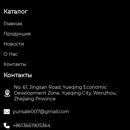
Каталог
Главная
Продукция
Новости
О Hас
Контакты
Контакты
No. 61, Jingsan Road, Yueqing Economic

Development Zone, Yueqing City, Wenzhou,
Zhejiang Province

yunsale007@gmail.com

+8613661905364