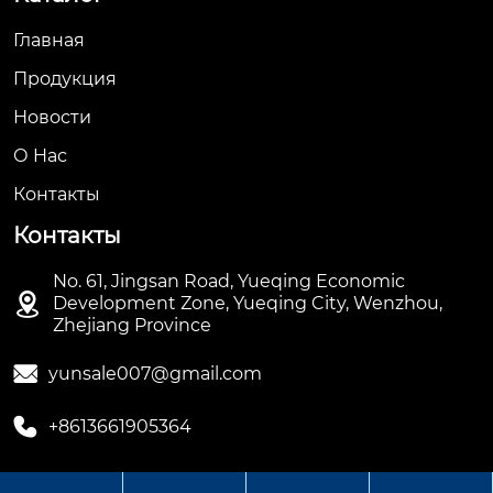
Главная
Продукция
Новости
О Hас
Контакты
Контакты
No. 61, Jingsan Road, Yueqing Economic

Development Zone, Yueqing City, Wenzhou,
Zhejiang Province

yunsale007@gmail.com

+8613661905364