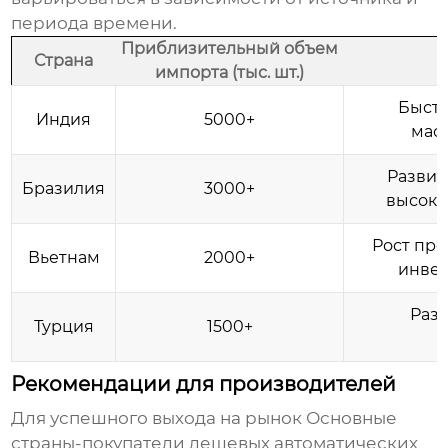
периода времени.
Приблизительный объем
Страна
импорта (тыс. шт.)
Быстр
Индия
5000+
мас
Развив
Бразилия
3000+
высоки
Рост пр
Вьетнам
2000+
инвес
Раз
Турция
1500+
Рекомендации для производителей
Для успешного выхода на рынок
Основные
страны-покупатели дешевых автоматических