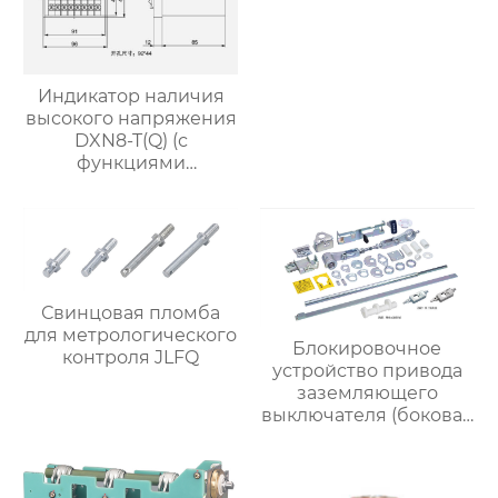
Индикатор наличия
высокого напряжения
DXN8-T(Q) (с
функциями
фазосопоставления и
проверки наличия
напряжения)
Свинцовая пломба
для метрологического
Блокировочное
контроля JLFQ
устройство привода
заземляющего
выключателя (боковая
установка,
эксцентриситет 22)
5HG.363.010.8.4