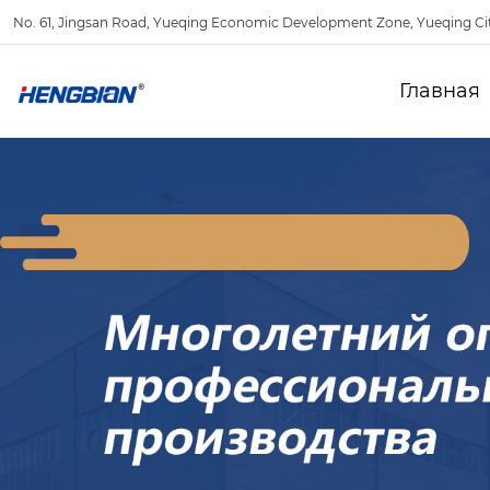
No. 61, Jingsan Road, Yueqing Economic Development Zone, Yueqing Ci
Главная