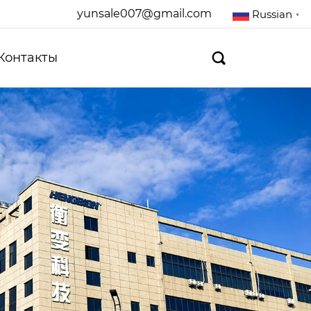
yunsale007@gmail.com
Russian
▼
Контакты
