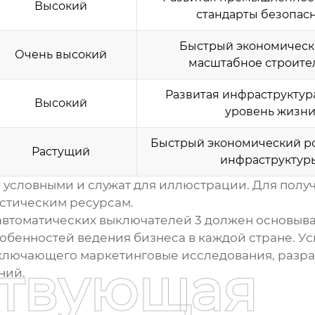
Высокий
стандарты безопас
Быстрый экономически
Очень высокий
масштабное строите
Развитая инфраструктур
Высокий
уровень жизн
Быстрый экономический ро
Растущий
инфраструктур
 условными и служат для иллюстрации. Для пол
стическим ресурсам.
автоматических выключателей 3
должен основыва
особенностей ведения бизнеса в каждой стране.
включающего маркетинговые исследования, разра
ствующая
ний.