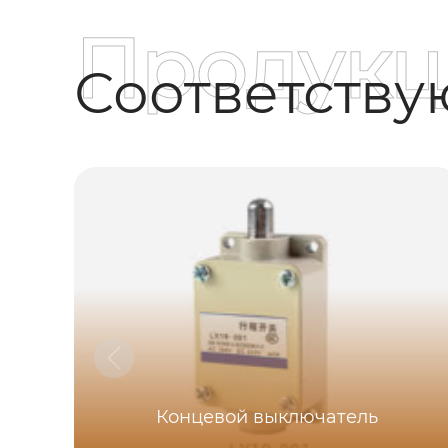
Продукц
Соответств
Концевой выключатель