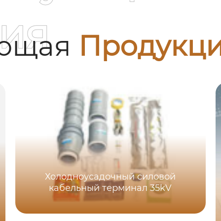
ия
ующая
Продукц
Холодноусадочный силовой
кабельный терминал 35kV