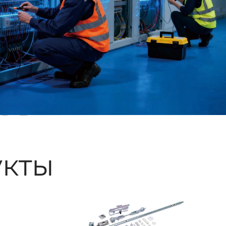
ые
кты