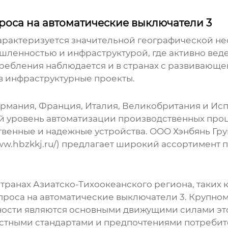
роса на автоматические выключатели 3
арактеризуется значительной географической н
ышленностью и инфраструктурой, где активно вед
требления наблюдается и в странах с развивающе
в инфраструктурные проекты.
Германия, Франция, Италия, Великобритания и И
й уровень автоматизации производственных проц
твенные и надежные устройства. ООО Хэнбянь Гру
ww.hbzkkj.ru/
) предлагает широкий ассортимент 
транах Азиатско-Тихоокеанского региона, таких к
проса на
автоматические выключатели 3
. Крупно
сти являются основными движущими силами этог
естными стандартами и предпочтениями потребит