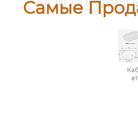
Продукт
Самые Прод
Ка
вт