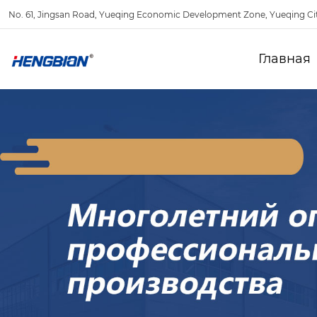
No. 61, Jingsan Road, Yueqing Economic Development Zone, Yueqing Ci
Главная