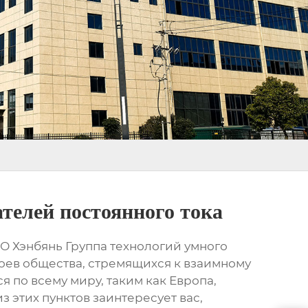
телей постоянного тока
О Хэнбянь Группа технологий умного
слоев общества, стремящихся к взаимному
 по всему миру, таким как Европа,
з этих пунктов заинтересует вас,