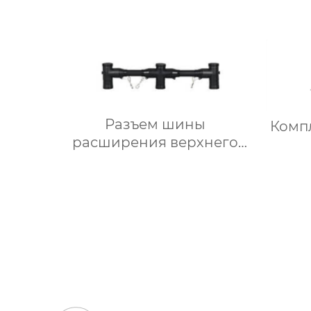
Разъем шины
Комп
расширения верхнего
типа MX-15/630 А
тра