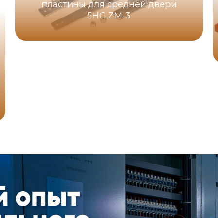
пластины для средней двери
5HG.ZM-3