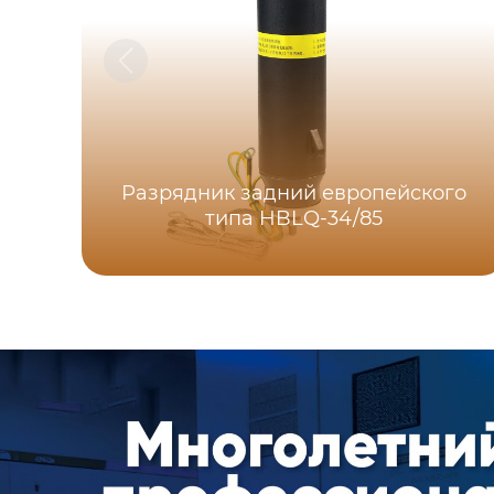
Разрядник задний европейского
типа HBLQ-34/85