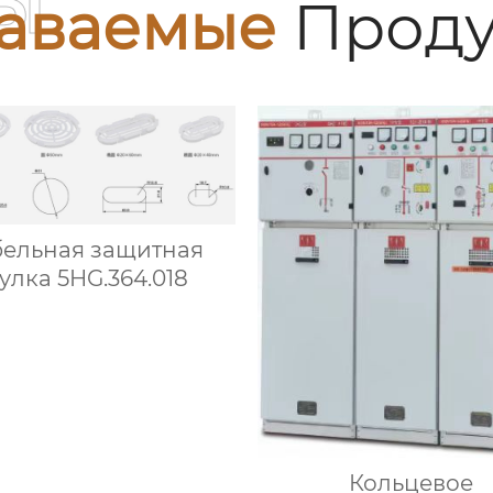
ы
аваемые
Проду
бельная защитная
улка 5HG.364.018
Кольцевое