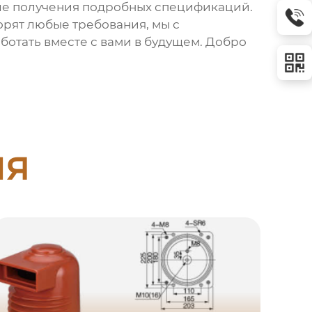
сле получения подробных спецификаций.
орят любые требования, мы с
отать вместе с вами в будущем. Добро
ия
Ко