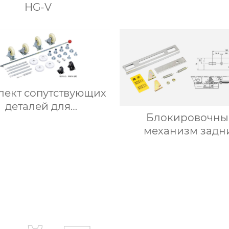
HG-V
лект сопутствующих
деталей для
Блокировочны
нспортной тележки
механизм задн
5HG.366.001
верхней и нижн
дверей (B) 5HG.36