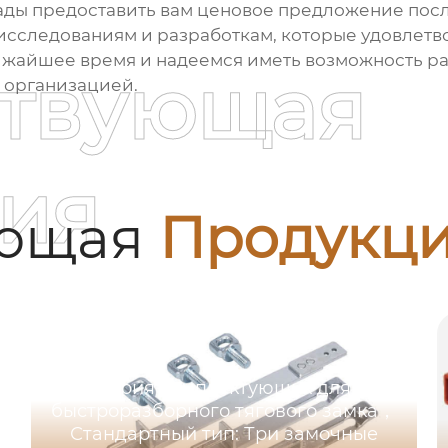
 рады предоставить вам ценовое предложение по
исследованиям и разработкам, которые удовлетв
жайшее время и надеемся иметь возможность раб
ствующая
й организацией.
ия
ующая
Продукц
Серия комплектующих для
быстроразборного тягового замка，
Стандартный тип: Три замочные