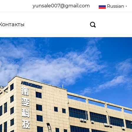
yunsale007@gmail.com
Russian
▼
Контакты
