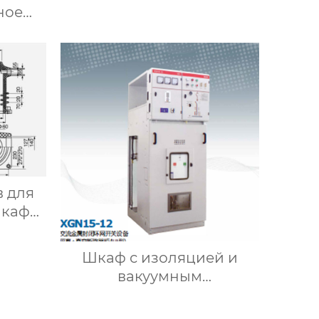
ное
нного
па в
рпусе
в для
шкафа
000 А)
Шкаф с изоляцией и
вакуумным
выключателем XGNlS-12
(тип II, III)