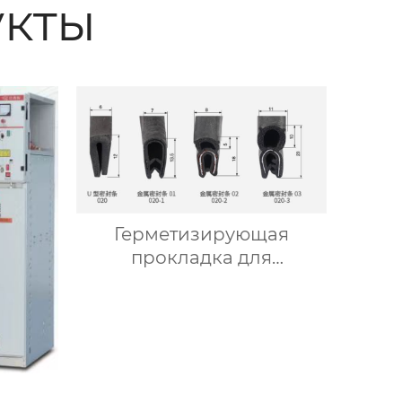
кты
Герметизирующая
прокладка для
среднерамных шкафов
5HG.364.020