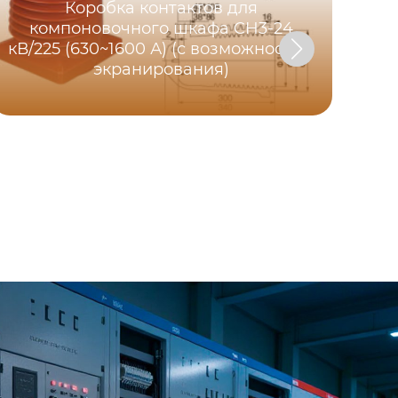
Коробка контактов для
компоновочного шкафа CH3-24
кВ/225 (630~1600 А) (с возможностью
экранирования)