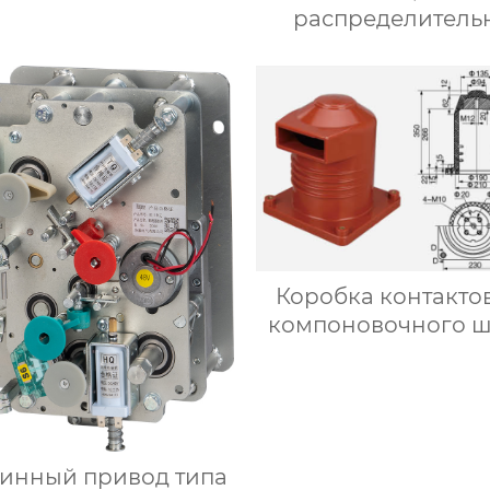
распределитель
устройство переме
тока блочного ти
металлическом ко
Коробка контакто
компоновочного 
CH3-10Q/270(230) (4
инный привод типа