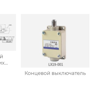
й
их
ей
Концевой выключатель
5.002