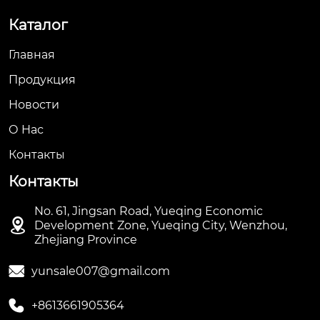
Каталог
Главная
Продукция
Новости
О Hас
Контакты
Контакты
No. 61, Jingsan Road, Yueqing Economic

Development Zone, Yueqing City, Wenzhou,
Zhejiang Province

yunsale007@gmail.com

+8613661905364