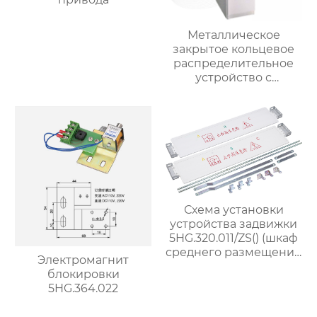
Металлическое
закрытое кольцевое
распределительное
устройство с
переменным током
XGNlS-12
Схема установки
устройства задвижки
5HG.320.011/ZS() (шкаф
среднего размещения
Электромагнит
шириной 1000 мм)
блокировки
5HG.364.022