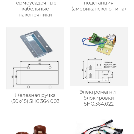
термоусадочные
подстанция
кабельные
(американского типа)
наконечники
Электромагнит
Железная ручка
блокировки
(50х45) 5HG.364.003
5HG.364.022