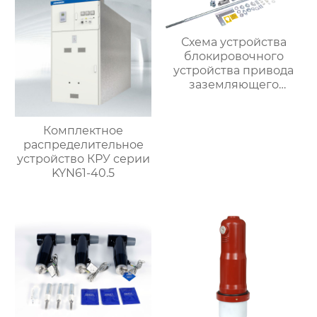
Схема устройства
блокировочного
устройства привода
заземляющего
выключателя (для
привода с помощью
рычажного
Комплектное
механизма)
распределительное
5HG.363.010.1
устройство КРУ серии
KYN61-40.5