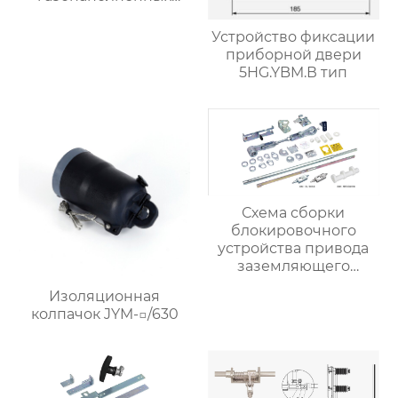
шкафов
Устройство фиксации
приборной двери
5HG.YBM.В тип
Схема сборки
блокировочного
устройства привода
заземляющего
выключателя
Изоляционная
5HG.363.010.8 (для
колпачок JYM-□/630
привода с помощью
рычажного
механизма) (с
концентрическим
валом)