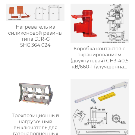
Нагреватель из
силиконовой резины
типа DJR-G
5HG.364.024
Коробка контактов с
экранированием
(двухпутевая) CH3-40,5
кВ/660-1 (улучшенная
версия) для КУН61
Трехпозиционный
нагрузочный
выключатель для
газонаполненных