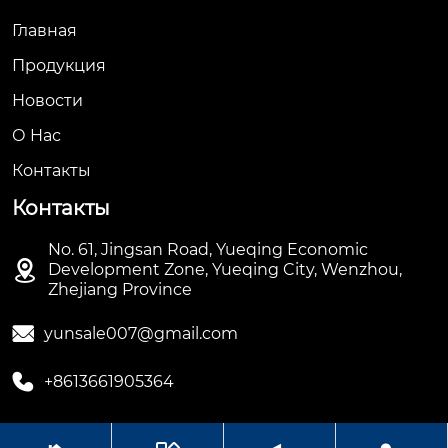
Главная
Продукция
Новости
О Hас
Контакты
Контакты
No. 61, Jingsan Road, Yueqing Economic

Development Zone, Yueqing City, Wenzhou,
Zhejiang Province

yunsale007@gmail.com

+8613661905364