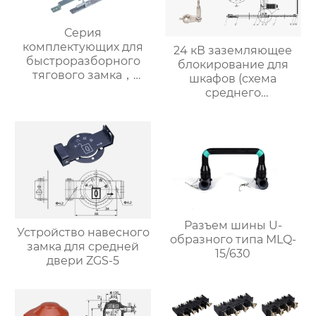
Серия
комплектующих для
24 кВ заземляющее
быстроразборного
блокирование для
тягового замка，
шкафов (схема
Ручной замок для
среднего
приборной двери
блокирования)
GMS3
5HG.363.010-243
Разъем шины U-
Устройство навесного
образного типа MLQ-
замка для средней
15/630
двери ZGS-5