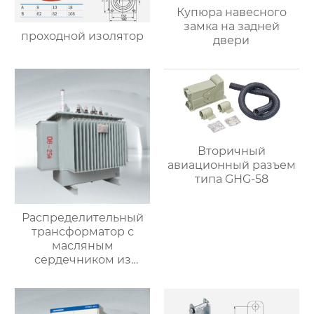
Купюра навесного
замка на задней
проходной изолятор
двери
Вторичный
авиационный разъем
типа GHG-58
Распределительный
трансформатор с
масляным
сердечником из
аморфного сплава
серии S(B)H15
напряжением 10 кВ