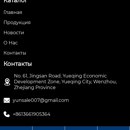
Каталог
Главная
Продукция
Новости
О Hас
Контакты
Контакты
No. 61, Jingsan Road, Yueqing Economic

Development Zone, Yueqing City, Wenzhou,
Zhejiang Province

yunsale007@gmail.com

+8613661905364