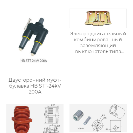
Электродвигательный
комбинированный
заземляющий
выключатель типа
JN15/17-12-2122B —
серия тележек DPC
Двусторонний муфт-
булавка HB STT-24kV
200A