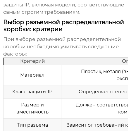
защиты IP, включая модели, соответствующие
самым строгим требованиям.
Выбор разъемной распределительной
коробки: критерии
При выборе
разъемной распределительной
коробки
необходимо учитывать следующие
факторы:
Критерий
Оп
Пластик, металл (вы
Материал
экспл
Класс защиты IP
Определяет степень 
Размер и
Должен соответствова
вместимость
комп
Тип разъема
Зависит от требований к 