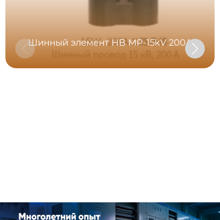
Шинный элемент HB MP-15kV 200A