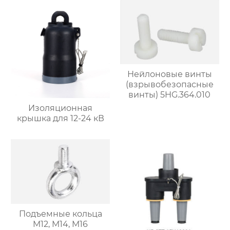
электросети: Четыре
замочные пластины
для средней двери
5HG.ZM-4
Нейлоновые винты
(взрывобезопасные
винты) 5HG.364.010
Изоляционная
крышка для 12-24 кВ
Подъемные кольца
M12, M14, M16