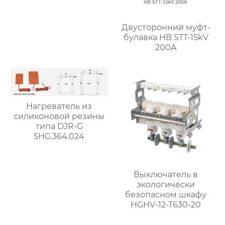
Двусторонний муфт-
булавка HB STT-15kV
200A
Нагреватель из
силиконовой резины
типа DJR-G
5HG.364.024
Выключатель в
экологически
безопасном шкафу
HGHV-12-T630-20