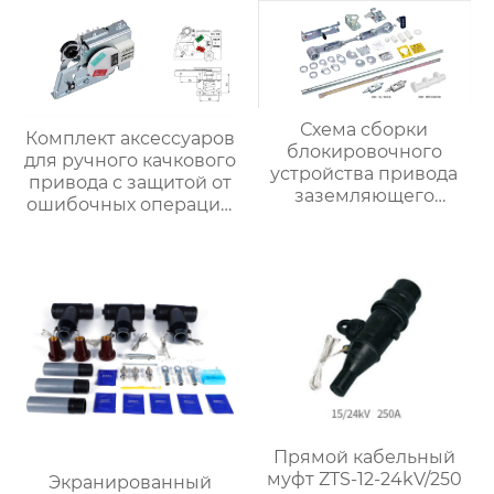
Схема сборки
Комплект аксессуаров
блокировочного
для ручного качкового
устройства привода
привода с защитой от
заземляющего
ошибочных операций
выключателя
прие
5HG.363.010.8 (для
привода с помощью
рычажного
механизма) (с
концентрическим
валом)
Прямой кабельный
муфт ZTS-12-24kV/250
Экранированный