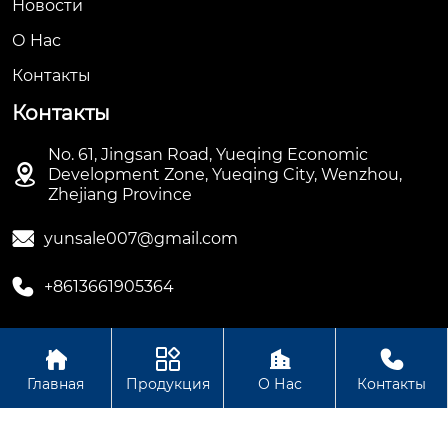
Новости
О Hас
Контакты
Контакты
No. 61, Jingsan Road, Yueqing Economic

Development Zone, Yueqing City, Wenzhou,
Zhejiang Province

yunsale007@gmail.com

+8613661905364




Авторское право ©ООО Hengbian Zhikong Technology
Главная
Продукция
О Нас
Контакты
Group Co., Ltd