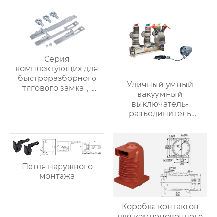
Серия
комплектующих для
быстроразборного
Уличный умный
тягового замка，
вакуумный
Стандартный тип: Три
выключатель-
замочные пластины
разъединитель
для нижней двери
высокого напряжения
5HG.XM-3
(“Сторожевой пёс”)1
Петля наружного
монтажа
Коробка контактов
для компоновочного