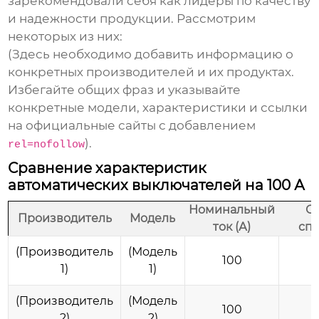
зарекомендовали себя как лидеры по качеству
и надежности продукции. Рассмотрим
некоторых из них:
(Здесь необходимо добавить информацию о
конкретных производителей и их продуктах.
Избегайте общих фраз и указывайте
конкретные модели, характеристики и ссылки
на официальные сайты с добавлением
).
rel=nofollow
Сравнение характеристик
автоматических выключателей на 100 А
Номинальный
О
Производитель
Модель
ток (А)
спо
(Производитель
(Модель
100
1)
1)
(Производитель
(Модель
100
2)
2)