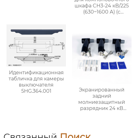
шкафа CH3-24 кВ/225
(630~1600 А) (с
возможностью
экранирования)
Идентификационная
табличка для камеры
выключателя
Экранированный
5HG.364.001
задний
молниезащитный
разрядник 24 кВ
(HBBLQ-34-85)
Связанный
Поиск